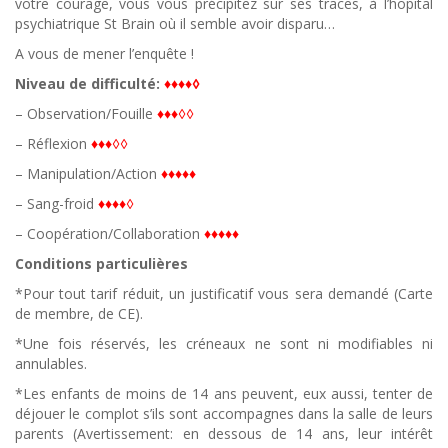
votre courage, vous vous précipitez sur ses traces, à l’hopital
psychiatrique St Brain où il semble avoir disparu…
A vous de mener l’enquête !
Niveau de difficulté:
♦♦♦♦◊
– Observation/Fouille
♦♦♦◊◊
– Réflexion
♦♦♦◊◊
– Manipulation/Action
♦♦♦♦♦
– Sang-froid
♦♦♦♦◊
– Coopération/Collaboration
♦♦♦♦♦
Conditions particulières
*Pour tout tarif réduit, un justificatif vous sera demandé (Carte
de membre, de CE).
*Une fois réservés, les créneaux ne sont ni modifiables ni
annulables.
*Les enfants de moins de 14 ans peuvent, eux aussi, tenter de
déjouer le complot s’ils sont accompagnes dans la salle de leurs
parents (Avertissement: en dessous de 14 ans, leur intérêt