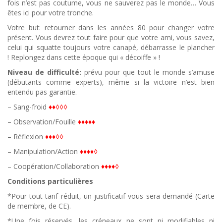
fois n’est pas coutume, vous ne sauverez pas le monde… Vous
êtes ici pour votre tronche.
Votre but: retourner dans les années 80 pour changer votre
présent. Vous devrez tout faire pour que votre ami, vous savez,
celui qui squatte toujours votre canapé, débarrasse le plancher
! Replongez dans cette époque qui « décoiffe » !
Niveau de difficulté:
prévu pour que tout le monde s’amuse
(débutants comme experts), même si la victoire n’est bien
entendu pas garantie.
– Sang-froid
♦♦◊◊
◊
– Observation/Fouille
♦♦♦
♦♦
– Réflexion
♦♦♦◊◊
– Manipulation/Action
♦
♦♦♦◊
– Coopération/Collaboration
♦
♦♦♦◊
Conditions particulières
*Pour tout tarif réduit, un justificatif vous sera demandé (Carte
de membre, de CE).
*Une fois réservés, les créneaux ne sont ni modifiables ni