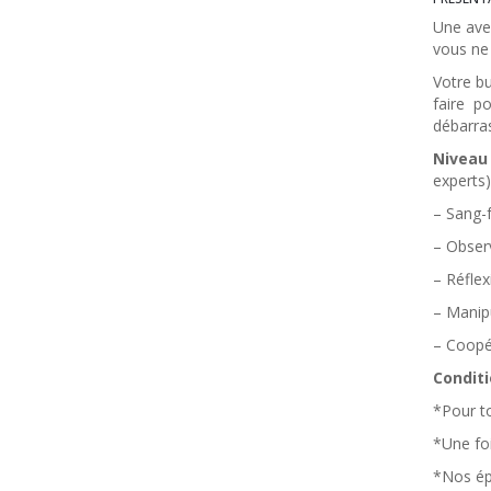
Une aven
vous ne
Votre bu
faire p
débarras
Niveau 
experts)
– Sang-
– Obser
– Réfle
– Manip
– Coopé
Conditi
*Pour to
*Une foi
*Nos ép