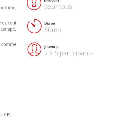
Difficulté
pour tous
 coutume,
vrez tout
Durée
60mn
 canapé,
ts comme
Joueurs
2 à 5 participants
e CE).