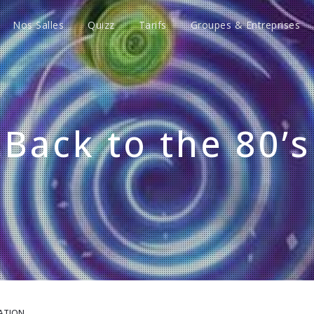
Nos Salles
Quizz
Tarifs
Groupes & Entreprises
Back to the 80’s
ATION