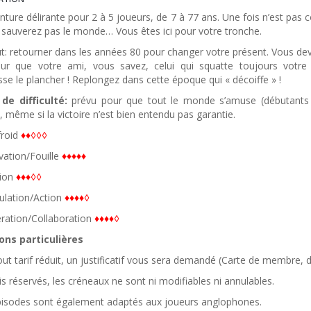
ture délirante pour 2 à 5 joueurs, de 7 à 77 ans. Une fois n’est pas
 sauverez pas le monde… Vous êtes ici pour votre tronche.
t: retourner dans les années 80 pour changer votre présent. Vous de
our que votre ami, vous savez, celui qui squatte toujours votre
se le plancher ! Replongez dans cette époque qui « décoiffe » !
de difficulté:
prévu pour que tout le monde s’amuse (débutan
, même si la victoire n’est bien entendu pas garantie.
froid
♦♦◊◊
◊
vation/Fouille
♦♦♦
♦♦
xion
♦♦♦◊◊
ulation/Action
♦
♦♦♦◊
ration/Collaboration
♦
♦♦♦◊
ons particulières
ut tarif réduit, un justificatif vous sera demandé (Carte de membre, d
s réservés, les créneaux ne sont ni modifiables ni annulables.
isodes sont également adaptés aux joueurs anglophones.